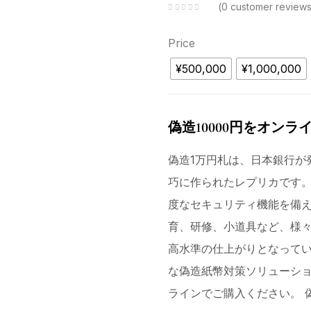
$1,500.00
0
customer review
Price
¥500,000
¥1,000,000
偽造10000円をオンラ
偽造1万円札は、日本銀行が
巧に作られたレプリカです
度なセキュリティ機能を備
育、研修、小道具など、様
高水準の仕上がりとなってい
な偽造紙幣対策ソリューショ
ラインでご購入ください。 偽