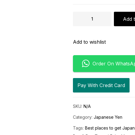
偽
Add t
造
10000
Add to wishlist
円
を
Order On WhatsA
オ
ン
ラ
Pay With Credit Card
イ
ン
SKU:
N/A
で
Category:
Japanese Yen
購
Tags:
Best places to get Japan
入