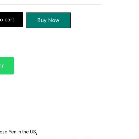
o cart
Buy Now
pp
ese Yen in the US