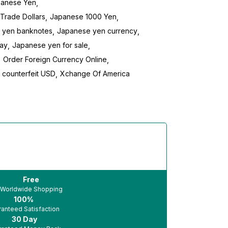
apanese Yen
Trade Dollars
Japanese 1000 Yen
 yen banknotes
Japanese yen currency
ay
Japanese yen for sale
Order Foreign Currency Online
 counterfeit USD
Xchange Of America
Free
Worldwide Shopping
100%
anteed Satisfaction
30 Day