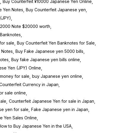
Buy Counterfeit ¥10000 Japanese Yen Online
e Yen Notes
Buy Counterfeit Japanese yen
 (JPY)
 2000 Note $20000 worth
 Banknotes
or sale
Buy Counterfeit Yen Banknotes for Sale
 Notes
Buy Fake Japanese yen 5000 bills
otes
Buy fake Japanese yen bills online
se Yen (JPY) Online
money for sale
buy Japanese yen online
Counterfeit Currency in Japan
or sale online
sale
Counterfeit Japanese Yen for sale in Japan
e yen for sale
Fake Japanese yen in Japan
e Yen Sales Online
How to Buy Japanese Yen in the USA