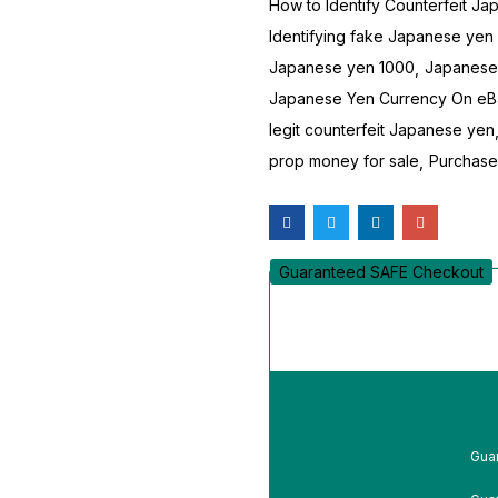
How to Identify Counterfeit J
Identifying fake Japanese yen 
Japanese yen 1000
Japanese
Japanese Yen Currency On eB
legit counterfeit Japanese yen
prop money for sale
Purchase
Guaranteed SAFE Checkout
Guar