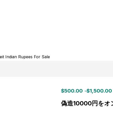
$
500.00
$
1,500.00
–
Price
range:
偽造10000円を
$500.00
through