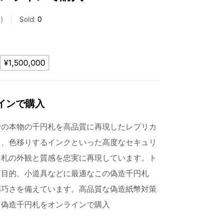
s
Sold:
0
¥1,500,000
ラインで購入
行の本物の千円札を高品質に再現したレプリカ
し、色移りするインクといった高度なセキュリ
円札の外観と質感を忠実に再現しています。ト
育目的、小道具などに最適なこの偽造千円札
精巧さを備えています。高品質な偽造紙幣対策
。偽造千円札をオンラインで購入