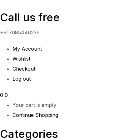
Call us free
+917085446236
My Account
Wishlist
Checkout
Log out
0
0
Your cart is empty
Continue Shopping
Categories